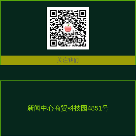
关注我们
新闻中心商贸科技园4851号