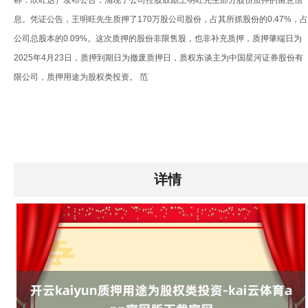
称：欣旺达）发布公告，涌现了公司控股鼓励王明旺先生部分股份质押的留意信
息。凭证公告，王明旺先生质押了170万股公司股份，占其所抓股份的0.47%，占
公司总股本的0.09%。这次质押的股份非限售股，也非补充质押，质押肇端日为
2025年4月23日，质押到期日为撤废质押日，质权东谈主为中国星河证券股份有
限公司，质押用途为股权类投资。 范
详情