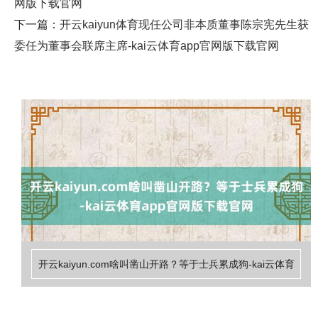
网版下载官网
下一篇：
开云kaiyun体育现任公司非本质董事陈宗宪先生获
委任为董事会联席主席-kai云体育app官网版下载官网
开云kaiyun.com啥叫凿山开路？等于士兵累成狗-kai云体育
app官网版下载官网