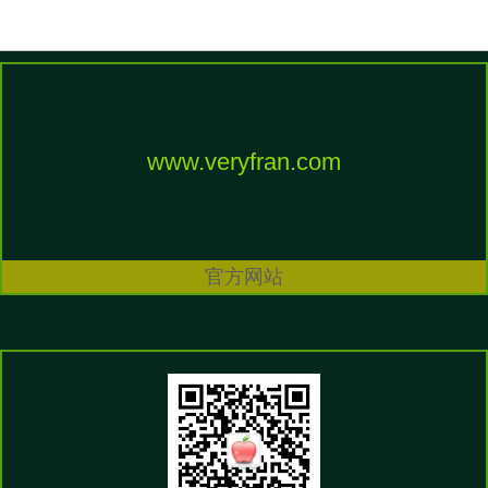
www.veryfran.com
查看更多
官方网站