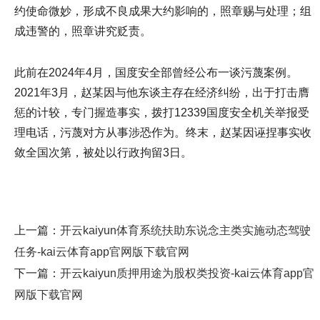
约使命微妙，形成不良成果大约影响的，照章赐与处理；组
成违警的，照章讲究贬责。
此前在2024年4月，国度安全部曾经公布一谈污蔑案例。
2021年3月，赵某因与他东谈主存在经济纠纷，出于打击膺
惩的计较，专门握造事实，拨打12339国度安全机关举报受
理电话，污蔑对方从事涉恐作为。终末，赵某因诬捏事实收
敛全国次第，被处以行政拘留3日。
上一篇：
开云kaiyun体育系统扶助东说念主类实施动态驾驶
任务-kai云体育app官网版下载官网
下一篇：
开云kaiyun质押用途为股权类投资-kai云体育app官
网版下载官网