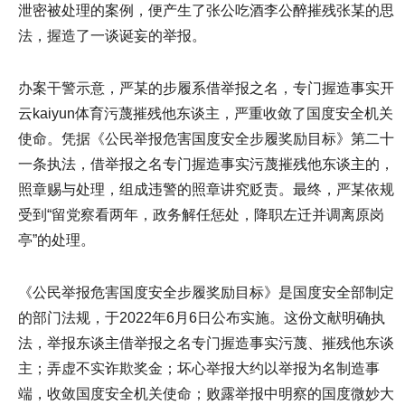
泄密被处理的案例，便产生了张公吃酒李公醉摧残张某的思
法，握造了一谈诞妄的举报。
办案干警示意，严某的步履系借举报之名，专门握造事实开
云kaiyun体育污蔑摧残他东谈主，严重收敛了国度安全机关
使命。凭据《公民举报危害国度安全步履奖励目标》第二十
一条执法，借举报之名专门握造事实污蔑摧残他东谈主的，
照章赐与处理，组成违警的照章讲究贬责。最终，严某依规
受到“留党察看两年，政务解任惩处，降职左迁并调离原岗
亭”的处理。
《公民举报危害国度安全步履奖励目标》是国度安全部制定
的部门法规，于2022年6月6日公布实施。这份文献明确执
法，举报东谈主借举报之名专门握造事实污蔑、摧残他东谈
主；弄虚不实诈欺奖金；坏心举报大约以举报为名制造事
端，收敛国度安全机关使命；败露举报中明察的国度微妙大