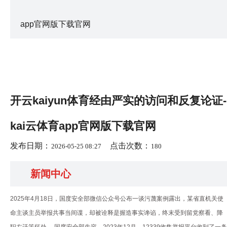
app官网版下载官网
开云kaiyun体育经由严实的访问和反复论证-
kai云体育app官网版下载官网
发布日期：
点击次数：
2026-05-25 08:27
180
新闻中心
2025年4月18日，国度安全部微信公众号公布一谈污蔑案例露出，某省直机关使
命主谈主员举报共事当间谍，却被诠释是握造事实谗谄，终末受到留党察看、降