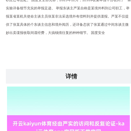
职左迁等惩处。 国度安全部先容，2023年12月，12339收集举报平台收到了一条
实验详备细节充实的举报足迹。 举报东谈主严某自称是某境外料到公司职工，举
报某省直机关使命主谈主员张某非法采选境外有偿料到并提供谍报。严某不仅提
供了张某具体的个东谈主信息和境外阅历，还详备态状了张某通过中间东谈主微
妙出卖谍报收取间谍经费，大搞钱情往复的种种细节。 国度安全
详情