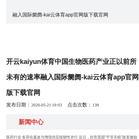
融入国际阛阓-kai云体育app官网版下载官网
开云kaiyun体育中国生物医药产业正以前所
未有的速率融入国际阛阓-kai云体育app官网
版下载官网
发布日期：
点击次数：
2026-05-21 19:03
139
新闻中心
医药行业 各异化篡改与增强供应链韧性并行 近日，好意思国“平等关税”政策激励