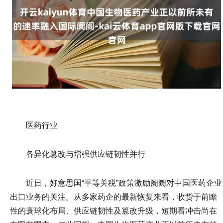
医药行业
各异化篡改与增强供应链韧性并行
近日，好意思国“平等关税”政策激励阛阓对中国医药企业
出口业务的关注。从多家药企的最新恢复来看，收货于前瞻
性的寰球化布局、供应链韧性及篡改升级，短期看冲击尚在