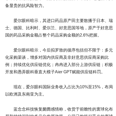
备显贵的抗风险智力。
爱尔眼科暗示，其进口药品原产田主要散播于日本、瑞
士、德国、比利时、爱尔兰、好意思国等地，原产于好意思
国的药品采购金额占整个药品采购金额的2.6%把握。
爱尔眼科暗示，今后拟罗致的循序包括但不限于：多元
化采购渠谈，增多对国内供应商及非好意思供应商采购比
例；持续优化供应链优化；冉冉进入部分上游供应链；积极
开发和愚弄眼科垂直大模子Aier GPT赋能供应链科罚。
现在，爱尔眼科国际业务收入占比为10%至15%，布局
以欧洲及东南亚为主。
蓝念念科技恢复阛阓感情称，收货于前瞻性的寰球化布