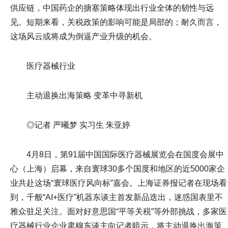
供应链，中国药企的搪塞策略体现出行业全体的韧性与远
见。短期来看，关税政策的影响可能是局部的；耐久而言，
这场风云或将成为倒逼产业升级的机会。
医疗器械行业
主动退换出海策略 变革中寻新机
◎记者 严曦梦 实习生 朱亚婷
4月8日，第91届中国国际医疗器械展览会在国度会展中
心（上海）启幕，来自寰球30多个国度和地区的近5000家企
业共赴这场“寰球医疗风向标”嘉会。上海证券报记者在现场看
到，千般“AI+医疗”机器东谈主首发新品迭出，迷惑国表里不
雅众驻足关注。面对好意思国“平等关税”等外部挑战，多家医
疗器械行业企业肃穆东谈主向记者暗示，将主动退换出海策