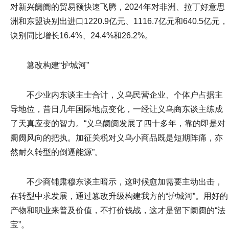
对新兴阛阓的贸易额快速飞腾，2024年对非洲、拉丁好意思
洲和东盟诀别出进口1220.9亿元、1116.7亿元和640.5亿元，
诀别同比增长16.4%、24.4%和26.2%。
篡改构建“护城河”
不少业内东谈主士合计，义乌民营企业、个体户占据主
导地位，昔日几年国际地点变化，一经让义乌商东谈主练成
了天真应变的智力。“义乌阛阓发展了四十多年，靠的即是对
阛阓风向的把执。加征关税对义乌小商品既是短期阵痛，亦
然耐久转型的倒逼能源”。
不少商铺肃穆东谈主暗示，这时候愈加需要主动出击，
在转型中求发展，通过篡改升级构建我方的“护城河”。用好的
产物和职业来普及价值，不打价钱战，这才是留下阛阓的“法
宝”。