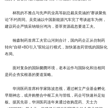
林凯的不雅点与先声药业高等副总裁吴奕涵的“赛谈聚焦
论”不约而同。吴奕涵以中国新能源汽车完了弯谈超车为例，
建议药企严慎采纳细分鸿沟，荟萃资源疏忽要道工夫。
翰森制药首席工夫官山河则合计，国内药企正从仿制药
转向“自研+BD引入”双轮运行模式，加快篡改药管线的国际化
布局。
面对复杂的国际阛阓环境，老本运作与国际化和洽相同
是药企夯实根基的要道策略。
华润医药首席科学家陈波忽视，通过树立产业基金孵化
早期神志，或并购整合中枢工夫与管线，药企可快速补足短
板。据其先容，华润医药连年来通过收购昆药、天士力