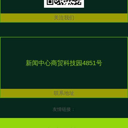
关注我们
新闻中心商贸科技园4851号
联系地址
友情链接：