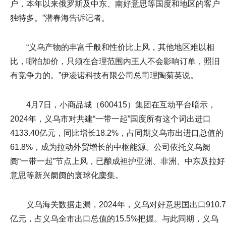
户，本年以来俄罗斯及中东、南好意思等国度和地区的客户
独特多。”潜春海告诉记者。
“义乌产物的丰富千般和性价比上风，其他地区难以相
比，哪怕加价，只须在合理范围内王人不会影响订单，照旧
有竞争力的。”伊凌诺科技有限公司总司理陶菊英说。
4月7日，小商品城（600415）集团在互动平台暗示，
2024年，义乌市对共建“一带一起”国度所有这个词出进口
4133.40亿元，同比增长18.2%，占同期义乌市出进口总值的
61.8%，成为拉动外贸增长的中枢能源。公司依托义乌阛
阓“一带一起”节点上风，已酿成袒护亚洲、非洲、中东及拉好
意思等新兴阛阓的寰球化麇集。
义乌海关数据走漏，2024年，义乌对好意思国出口910.7
亿元，占义乌全市出口总值的15.5%把握。与此同期，义乌