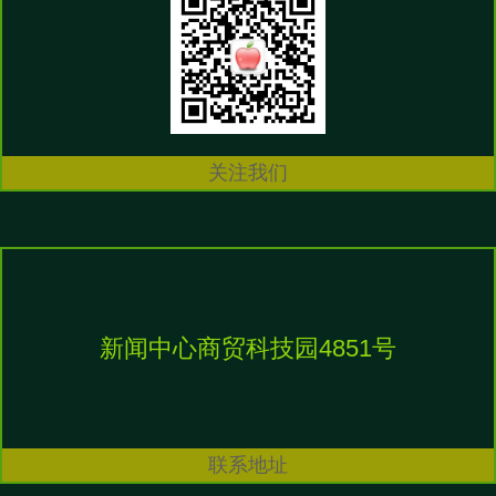
关注我们
新闻中心商贸科技园4851号
联系地址