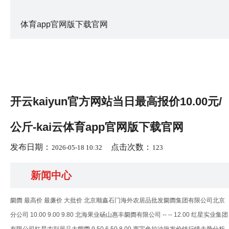
体育app官网版下载官网
开云kaiyun官方网站当日最高报价10.00元/
公斤-kai云体育app官网版下载官网
发布日期：
点击次数：
2026-05-18 10:32
123
新闻中心
阛阓 最高价 最廉价 大批价 北京顺鑫石门海外农居品批发阛阓集团有限公司北京
分公司 10.00 9.00 9.80 北海果业砀山惠丰阛阓有限公司 -- -- 12.00 红星实业集团