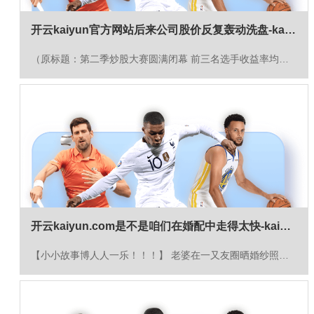
开云kaiyun官方网站后来公司股价反复轰动洗盘-kai云体育app官网版下载官网
（原标题：第二季炒股大赛圆满闭幕 前三名选手收益率均大略60%） 历程数周的热烈角逐，在《天下证券报》读者俱乐部第二季炒股比赛中，多名选手凭借其精确的市集判断在比赛中脱颖而出。其中，本次比赛前三名的收益率均大略了60%，展现了超卓的选股材干。 具体来看，选手 “五岳转头”以3.9元/股保举的*ST中润(000506)，荐股涨幅63.59%荣获冠军;选手“阳光灿烂”以27.6元/股保举的汉威科技 (300007)，荐股涨幅61.05%荣获亚军;选手 “知行合一”以22.77元/股保举的弘信电子(
开云kaiyun.com是不是咱们在婚配中走得太快-kai云体育app官网版下载官网
【小小故事博人人一乐！！！】 老婆在一又友圈晒婚纱照，我却少许齐不快活。这句话听起来挺让东说念主愕然的，毕竟婚纱照代表着爱情的好意思好和婚配的承诺，若何会有东说念主不快活呢？但要是你的确身处这么的情境，那种复杂的情愫交汇，能够惟如故验过的东说念主智商懂。 我和老婆成亲三年了，从恋爱到婚配，一齐走来，咱们经验了许多风风雨雨。记稳妥初求婚时，我满心欢叫，以为那便是幸福的止境。婚纱照的拍摄经过亦然甘好意思而充满期待的，咱们收受了海边，阳光、沙滩、波涛，一切齐那么好意思好。但如今，看着老婆在一又友圈晒