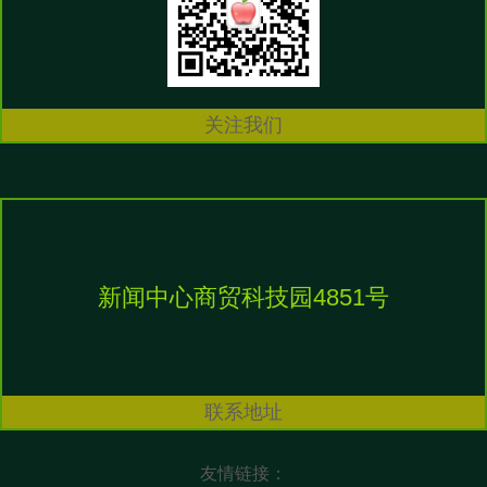
关注我们
新闻中心商贸科技园4851号
联系地址
友情链接：