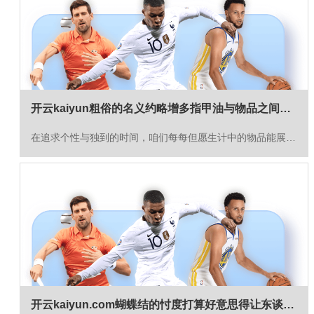
开云kaiyun粗俗的名义约略增多指甲油与物品之间的摩擦力-kai云体育app官网版下载官网
在追求个性与独到的时间，咱们每每但愿生计中的物品能展现出我方的立场。关连词，偶而候购买追思的东西，可能因为颜色分散情意，渐渐被遗弃一旁。你是否念念过，小小的指甲油竟能成为改换这一近况的神奇器具？它不仅能装点指甲，还能给那些你不可爱的物品改色，况兼其黏遵循很可以，能让改色成果握久又好意思不雅。 物品改色的需求与指甲油的新用途 在日常生计中，咱们会购买各式千般的物品，从文具、饰品到微型家居摆件等。但未免会遭遇这么的情况：某个物品的项目、功能王人很欢娱，只消颜色不是我方可爱的。比如一支盘算致密的钢笔
开云kaiyun.com蝴蝶结的忖度打算好意思得让东谈主移不开眼-kai云体育app官网版下载官网