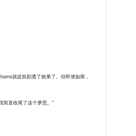
hams就提前剧透了效果了。但即便如斯，
我简直收尾了这个梦思。”