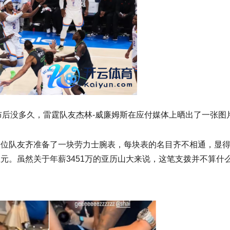
布后没多久，雷霆队友杰林-威廉姆斯在应付媒体上晒出了一张图
一位队友齐准备了一块劳力士腕表，每块表的名目齐不相通，显
元。虽然关于年薪3451万的亚历山大来说，这笔支拨并不算什