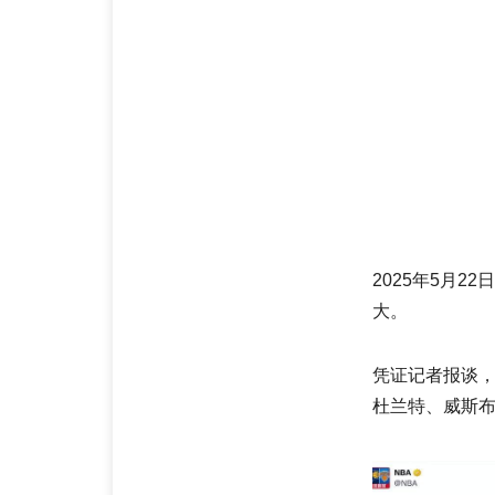
2025年5月2
大。
凭证记者报谈，
杜兰特、威斯布