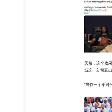
天然，这个效果
当这一刻简直出
“当作一个小时