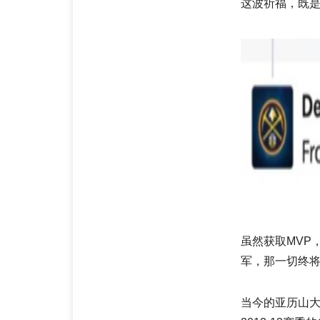
这波祈福，既
虽然获取MVP
军，那一切终
当今的亚历山大