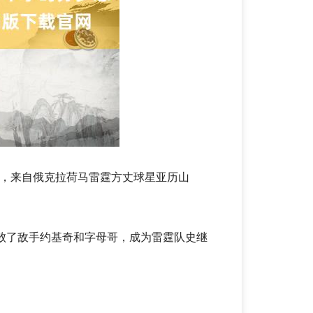
VP得主，来自俄克拉荷马雷霆方丈球星亚历山
打败了敌手约基奇和字母哥，成为雷霆队史继