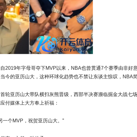
自2019年字母哥夺下MVP以来，NBA也曾贯通7个赛季由非
当今的亚历山大，这种环球化趋势也不禁让东谈主惊叹，NBA
，首轮亚历山大带队横扫灰熊晋级，西部半决赛濒临掘金大战七
在应付媒体上大方奉上祈福：
到另一个MVP，祝贺亚历山大。”