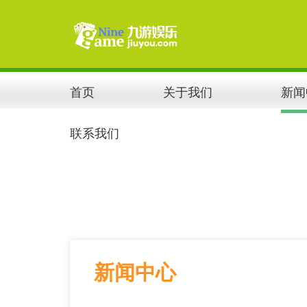
首页
关于我们
新闻
联系我们
新闻中心