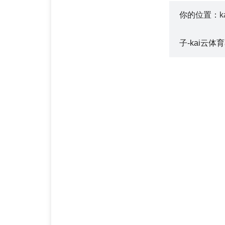
你的位置：
子-kai云体