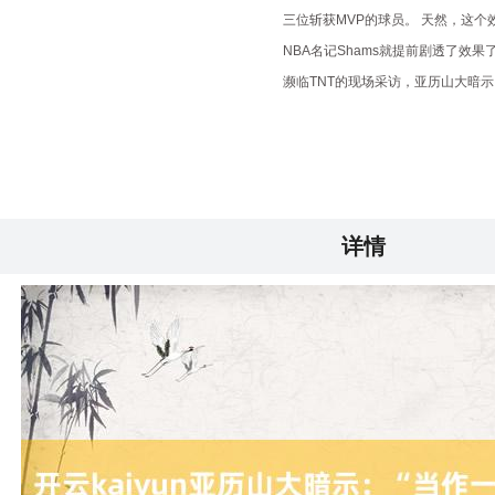
三位斩获MVP的球员。 天然，这
NBA名记Shams就提前剧透了效
濒临TNT的现场采访，亚历山大暗示
详情