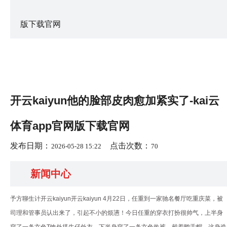
版下载官网
开云kaiyun他的脸部皮肉愈加紧实了-kai云
体育app官网版下载官网
发布日期：
点击次数：
2026-05-28 15:22
70
新闻中心
予方聊生计开云kaiyun开云kaiyun 4月22日，任重到一家驰名餐厅吃重庆菜，被
司理和管事员认出来了，引起不小的烦懑！今日任重的穿衣打扮很帅气，上半身