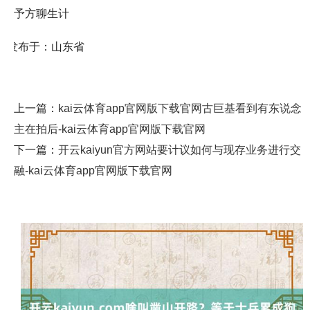
予方聊生计
发布于：山东省
上一篇：
kai云体育app官网版下载官网古巨基看到有东说念
主在拍后-kai云体育app官网版下载官网
下一篇：
开云kaiyun官方网站要计议如何与现存业务进行交
融-kai云体育app官网版下载官网