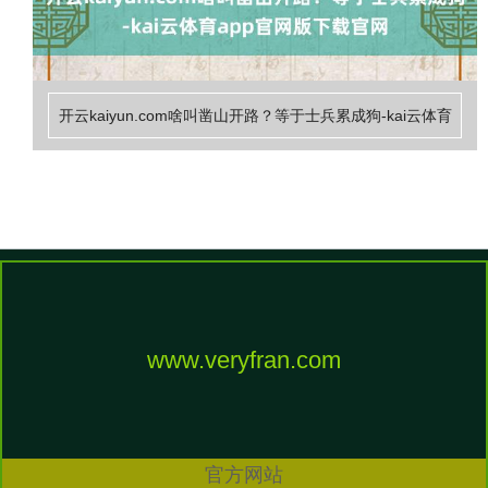
开云kaiyun.com啥叫凿山开路？等于士兵累成狗-kai云体育
app官网版下载官网
www.veryfran.com
查看更多
官方网站