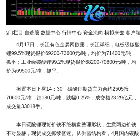
热门栏目 自选股 数据中心 行情中心 资金流向 模拟来去 客户
4月17日，长江有色金属网败露，长江详细，电板级碳酸
锂99.5%现货报价69200-73600元/吨，均价为71400元/吨，
抓平；工业级碳酸锂99.2%现货报价68200-70800元/吨，均
价为69500元/吨，抓平。
搁置本日下昼14：30，碳酸锂期货主力合约2505报
70600元/吨，跌180元/吨，跌幅0.25%，成交额23.29亿元，
成交量33018手。
本日碳酸锂现货价钱不绝横盘整理形状，生意两边价钱
不对显赫，现货成交抓续低迷。从供需结构看，4月国内碳酸