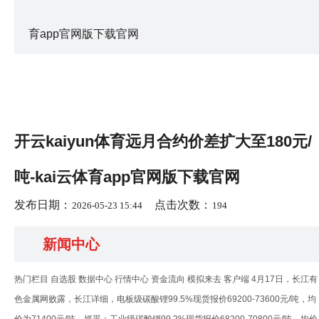
育app官网版下载官网
开云kaiyun体育远月合约价差扩大至180元/
吨-kai云体育app官网版下载官网
发布日期：
点击次数：
2026-05-23 15:44
194
新闻中心
热门栏目 自选股 数据中心 行情中心 资金流向 模拟来去 客户端 4月17日，长江有
色金属网败露，长江详细，电板级碳酸锂99.5%现货报价69200-73600元/吨，均