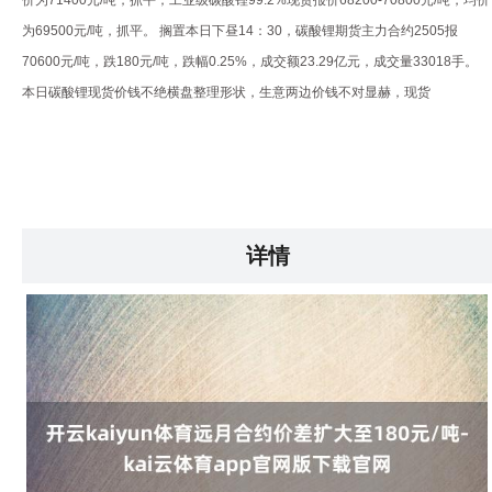
价为71400元/吨，抓平；工业级碳酸锂99.2%现货报价68200-70800元/吨，均价
为69500元/吨，抓平。 搁置本日下昼14：30，碳酸锂期货主力合约2505报
70600元/吨，跌180元/吨，跌幅0.25%，成交额23.29亿元，成交量33018手。
本日碳酸锂现货价钱不绝横盘整理形状，生意两边价钱不对显赫，现货
详情