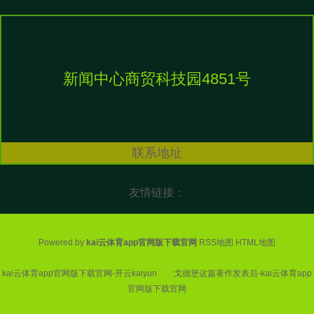
新闻中心商贸科技园4851号
联系地址
友情链接：
Powered by
kai云体育app官网版下载官网
RSS地图
HTML地图
kai云体育app官网版下载官网-开云kaiyun 戈德堡这篇著作发表后-kai云体育app
官网版下载官网