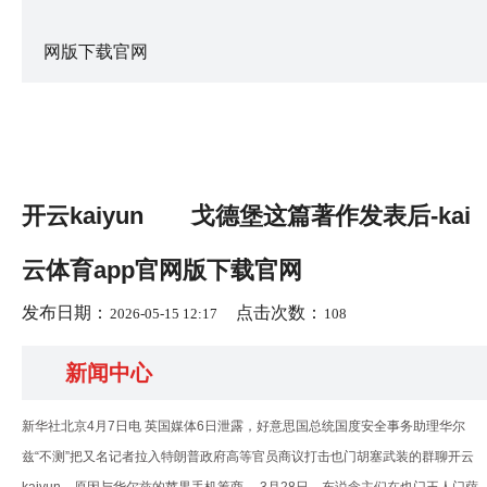
网版下载官网
开云kaiyun 戈德堡这篇著作发表后-kai
云体育app官网版下载官网
发布日期：
点击次数：
2026-05-15 12:17
108
新闻中心
新华社北京4月7日电 英国媒体6日泄露，好意思国总统国度安全事务助理华尔
兹“不测”把又名记者拉入特朗普政府高等官员商议打击也门胡塞武装的群聊开云