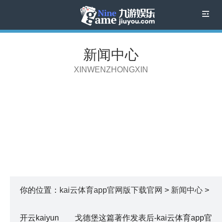
新闻中心
XINWENZHONGXIN
你的位置：
kai云体育app官网版下载官网
>
新闻中心
>
开云kaiyun 戈德堡这篇著作发表后-kai云体育app官