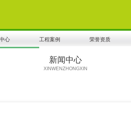
中心
工程案例
荣誉资质
新闻中心
XINWENZHONGXIN