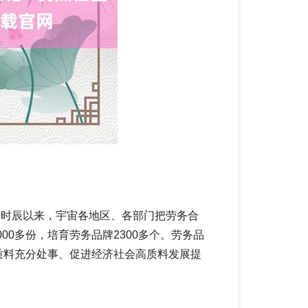
段时辰以来，宇宙各地区、各部门把劳务合
0多份，培育劳务品牌2300多个。劳务品
高质料充分处事、促进经济社会高质料发展提