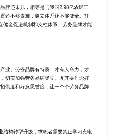
牌还未几，相等是与我国2.98亿农民工
处置还不够素雅，竖立体系还不够健全。打
建立健全促进机制和支柱体系，劳务品牌才能
健产业。劳务品牌有特质，才有人命力，才
目，切实加强劳务品牌竖立。尤其要作念好
、招供度和好意思誉度，让一个个劳务品牌
产业结构转型升级，求职者需要禁止学习充电