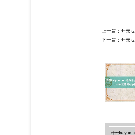
上一篇：
开云k
下一篇：
开云k
开云kaiyun