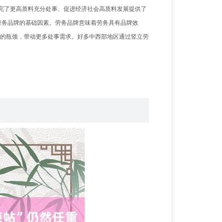
、完了更高质料充分处事、促进经济社会高质料发展提供了
劳务品牌的基础因素。劳务品牌意味着劳务具有品牌效
的瓶颈，带动更多处事需求。好多中西部地区通过竖立劳