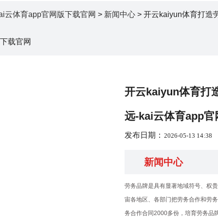
kai云体育app官网版下载官网
>
新闻中心
> 开云kaiyun体育打
版下载官网
开云kaiyun体育
远-kai云体育ap
发布日期：
2026-05-13 14:38
新闻中心
劳务品牌是具有显著地域符号、权贵
宙各地区、各部门把劳务合作和劳务
务合作合同2000多份，培育劳务品