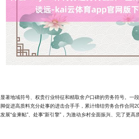
有显著地域符号、权贵行业特征和精取舍户口碑的劳务符号。一
脚促进高质料充分处事的进击合手手，累计缔结劳务合作合同200
发展“金柬帖”、处事“新引擎”，为激动乡村全面振兴、完了更
。